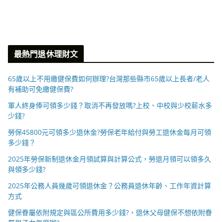
最熱門退休理財文
65歲以上不用繳健保費如何辦理?台灣那些縣市65歲以上長者/老人
有補助可免繳健保費?
軍人終身俸可領多少錢？取消不再發放嗎?上校、中校與少校薪水多
少錢?
勞保45800元可領多少退休金?勞保老年給付與勞工退休金每月可領
多少錢？
2025年勞保新制退休金月領試算與計算公式，勞退月領可以領多久
與領多少錢?
2025年公務人員幾歲可領退休金？公務員退休年齡、工作年資計算
方式
健保眷屬依附規定與區公所費用多少錢?，退休父母健保不想依附眷