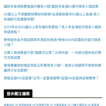
國民年金保險費每個月繳多少錢?國民年金滿65歲可領多少錢試算
65歲以上不用繳健保費如何辦理?台灣那些縣市65歲以上長者/老人
有補助可免繳健保費?
2025年台北65歲以上老年福利有那些？老人年金津貼可領多少錢與
申請資格？
勞保退休金月領試算與年資如何查詢?勞保45800試算與月退可領多
少錢？
公教人員保險是什麼?幾歲可以領？公保月退、一次給付退休金計算
方式與試算
健保眷屬依附規定與區公所費用多少錢?，退休父母健保不想依附眷
屬與子女怎麼辦?
勞退自提6%怎麼算?公司一定要提撥嗎?自提6%好處與試算教學？
退休關注議題
安養信託
(4)
勞保退休金
(4)
所得替代率
(4)
平衡型基金
(4)
六罐子理財法
(4)
夏普值