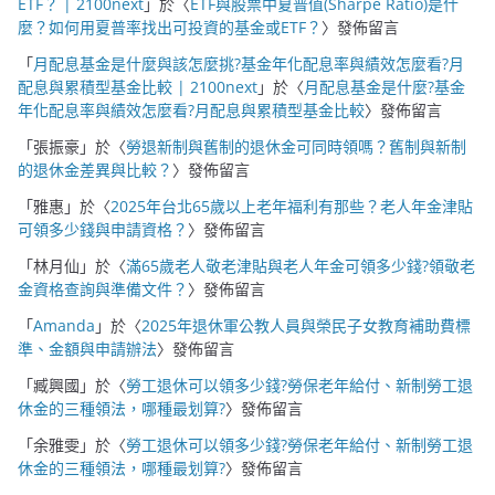
ETF？ | 2100next
」於〈
ETF與股票中夏普值(Sharpe Ratio)是什
麼？如何用夏普率找出可投資的基金或ETF？
〉發佈留言
「
月配息基金是什麼與該怎麼挑?基金年化配息率與績效怎麼看?月
配息與累積型基金比較 | 2100next
」於〈
月配息基金是什麼?基金
年化配息率與績效怎麼看?月配息與累積型基金比較
〉發佈留言
「
張振豪
」於〈
勞退新制與舊制的退休金可同時領嗎？舊制與新制
的退休金差異與比較？
〉發佈留言
「
雅惠
」於〈
2025年台北65歲以上老年福利有那些？老人年金津貼
可領多少錢與申請資格？
〉發佈留言
「
林月仙
」於〈
滿65歲老人敬老津貼與老人年金可領多少錢?領敬老
金資格查詢與準備文件？
〉發佈留言
「
Amanda
」於〈
2025年退休軍公教人員與榮民子女教育補助費標
準、金額與申請辦法
〉發佈留言
「
臧興國
」於〈
勞工退休可以領多少錢?勞保老年給付、新制勞工退
休金的三種領法，哪種最划算?
〉發佈留言
「
余雅雯
」於〈
勞工退休可以領多少錢?勞保老年給付、新制勞工退
休金的三種領法，哪種最划算?
〉發佈留言