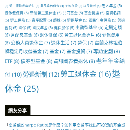
老人年金
(5)
(4)
勞工保險老年給付
(4)
農民退休儲金
(4)
平均存款
(4)
以房養老
(4)
退休健保費
(5)
新制勞工退休金
(5)
共同基金
(5)
基金挑選
(5)
投資名詞
(5)
勞工保險
(5)
資產配置
(5)
節稅
(5)
勞退基金
(5)
國民年金保險
(5)
勞退
主動型基金
(6)
定期定額
舊制
(5)
國保
(5)
國民年金
(5)
健保加保
(5)
(6)
月配息基金
(6)
退休健保
(6)
勞工退休金專戶
(6)
健保費用
公務人員退休金
(7)
退休生活
(7)
勞保
(7)
富蘭克林坦伯
(6)
專題企劃
(8)
頓穩定月收益基金
(7)
基金
(7)
基金投資
(7)
老年年金給
ETF
(8)
債券型基金
(8)
資訊圖表看退休
(8)
退
勞工退休金
(16)
勞退新制
(12)
付
(10)
休金
(25)
網友分享
「
夏普值(Sharpe Ratio)是什麼？如何用夏普率找出可投資的基金或