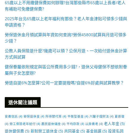
65歲以上不用繳健保費如何辦理?台灣那些縣市65歲以上長者/老人
有補助可免繳健保費?
2025年台北65歲以上老年福利有那些？老人年金津貼可領多少錢與
申請資格？
勞保退休金月領試算與年資如何查詢?勞保45800試算與月退可領多
少錢？
公教人員保險是什麼?幾歲可以領？公保月退、一次給付退休金計算
方式與試算
健保眷屬依附規定與區公所費用多少錢?，退休父母健保不想依附眷
屬與子女怎麼辦?
勞退自提6%怎麼算?公司一定要提撥嗎?自提6%好處與試算教學？
退休關注議題
安養信託
(4)
勞保退休金
(4)
所得替代率
(4)
平衡型基金
(4)
六罐子理財法
(4)
夏普值
老人年金
(5)
(4)
勞工保險老年給付
(4)
農民退休儲金
(4)
平均存款
(4)
以房養老
(4)
退休健保費
(5)
新制勞工退休金
(5)
共同基金
(5)
基金挑選
(5)
投資名詞