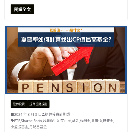
閱讀全文
退休投資
退休理財規劃
2024 年 3 月 3 日
退休投資計劃師
ETF
,
Sharpe Ratio
,
台灣銀行定存利率
,
基金
,
報酬率
,
夏普值
,
夏普率
,
小型股基金
,
月配息基金