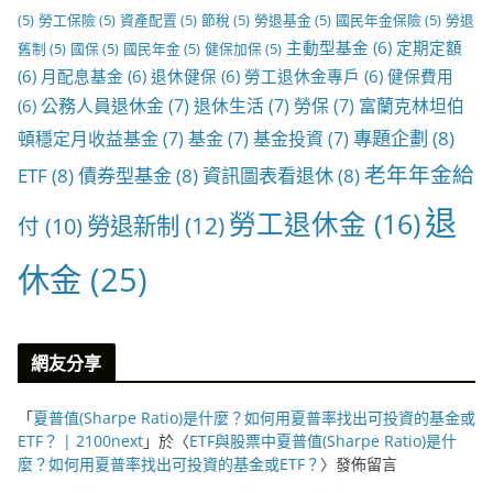
(5)
勞工保險
(5)
資產配置
(5)
節稅
(5)
勞退基金
(5)
國民年金保險
(5)
勞退
主動型基金
(6)
定期定額
舊制
(5)
國保
(5)
國民年金
(5)
健保加保
(5)
(6)
月配息基金
(6)
退休健保
(6)
勞工退休金專戶
(6)
健保費用
公務人員退休金
(7)
退休生活
(7)
勞保
(7)
富蘭克林坦伯
(6)
專題企劃
(8)
頓穩定月收益基金
(7)
基金
(7)
基金投資
(7)
老年年金給
ETF
(8)
債券型基金
(8)
資訊圖表看退休
(8)
退
勞工退休金
(16)
勞退新制
(12)
付
(10)
休金
(25)
網友分享
「
夏普值(Sharpe Ratio)是什麼？如何用夏普率找出可投資的基金或
ETF？ | 2100next
」於〈
ETF與股票中夏普值(Sharpe Ratio)是什
麼？如何用夏普率找出可投資的基金或ETF？
〉發佈留言