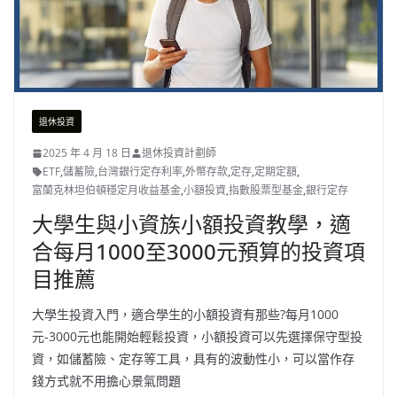
退休投資
2025 年 4 月 18 日
退休投資計劃師
ETF
,
儲蓄險
,
台灣銀行定存利率
,
外幣存款
,
定存
,
定期定額
,
富蘭克林坦伯頓穩定月收益基金
,
小額投資
,
指數股票型基金
,
銀行定存
大學生與小資族小額投資教學，適
合每月1000至3000元預算的投資項
目推薦
大學生投資入門，適合學生的小額投資有那些?每月1000
元-3000元也能開始輕鬆投資，小額投資可以先選擇保守型投
資，如儲蓄險、定存等工具，具有的波動性小，可以當作存
錢方式就不用擔心景氣問題