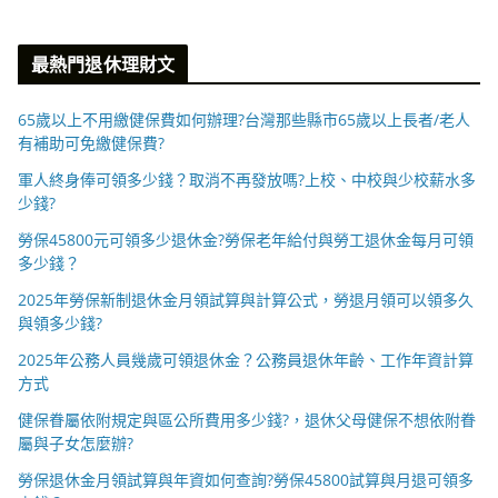
最熱門退休理財文
65歲以上不用繳健保費如何辦理?台灣那些縣市65歲以上長者/老人
有補助可免繳健保費?
軍人終身俸可領多少錢？取消不再發放嗎?上校、中校與少校薪水多
少錢?
勞保45800元可領多少退休金?勞保老年給付與勞工退休金每月可領
多少錢？
2025年勞保新制退休金月領試算與計算公式，勞退月領可以領多久
與領多少錢?
2025年公務人員幾歲可領退休金？公務員退休年齡、工作年資計算
方式
健保眷屬依附規定與區公所費用多少錢?，退休父母健保不想依附眷
屬與子女怎麼辦?
勞保退休金月領試算與年資如何查詢?勞保45800試算與月退可領多