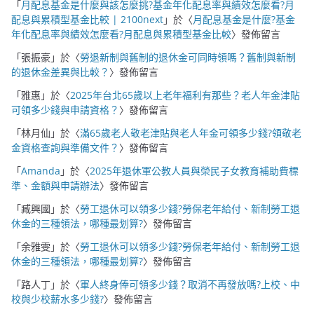
「
月配息基金是什麼與該怎麼挑?基金年化配息率與績效怎麼看?月
配息與累積型基金比較 | 2100next
」於〈
月配息基金是什麼?基金
年化配息率與績效怎麼看?月配息與累積型基金比較
〉發佈留言
「
張振豪
」於〈
勞退新制與舊制的退休金可同時領嗎？舊制與新制
的退休金差異與比較？
〉發佈留言
「
雅惠
」於〈
2025年台北65歲以上老年福利有那些？老人年金津貼
可領多少錢與申請資格？
〉發佈留言
「
林月仙
」於〈
滿65歲老人敬老津貼與老人年金可領多少錢?領敬老
金資格查詢與準備文件？
〉發佈留言
「
Amanda
」於〈
2025年退休軍公教人員與榮民子女教育補助費標
準、金額與申請辦法
〉發佈留言
「
臧興國
」於〈
勞工退休可以領多少錢?勞保老年給付、新制勞工退
休金的三種領法，哪種最划算?
〉發佈留言
「
余雅雯
」於〈
勞工退休可以領多少錢?勞保老年給付、新制勞工退
休金的三種領法，哪種最划算?
〉發佈留言
「
路人丁
」於〈
軍人終身俸可領多少錢？取消不再發放嗎?上校、中
校與少校薪水多少錢?
〉發佈留言