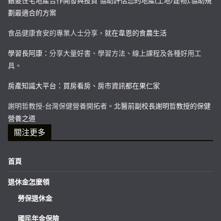
銀髮住宅地產合作開發與投資 協助評估您的地產(土地/建物),協助規
劃最適合的方案
食品健康食安的專業人士分享，
就在韋恩的食農生活
學習長阿康
：分享大量好書、學習方法、線上課程及各種好用工
具。
房產知識大平台：買房看房、房市資訊都在果仁家
謝明哲教授-台灣保健營養開拓者。
北醫前副校長謝明哲教授的保健
營養之道
關注更多
首頁
退休金怎麼領
勞保退休金
國民年金保險